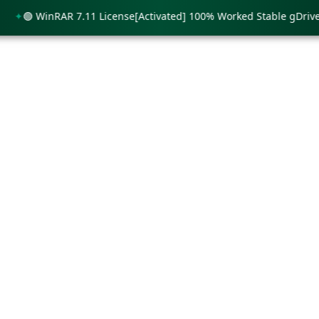
🟢 WinRAR 7.11 License[Activated] 100% Worked Stable gDrive