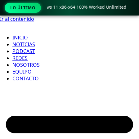
ro Crack only Windows 11 x86-x64 100% Worked Unlimited

LO ÚLTIMO
Ir al contenido
INICIO
NOTICIAS
PODCAST
REDES
NOSOTROS
EQUIPO
CONTACTO