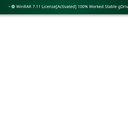
🟢 WinRAR 7.11 License[Activated] 100% Worked Stable gDrive