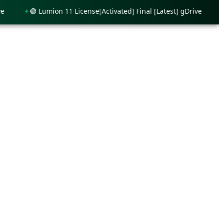
🟢 Lumion 11 License[Activated] Final [Latest] gDrive
🟢