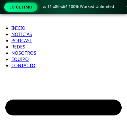
o Crack only Windows 11 x86-x64 100% Worked Unlimited

LO ÚLTIMO
Ir
al
INICIO
contenido
NOTICIAS
PODCAST
REDES
NOSOTROS
EQUIPO
CONTACTO