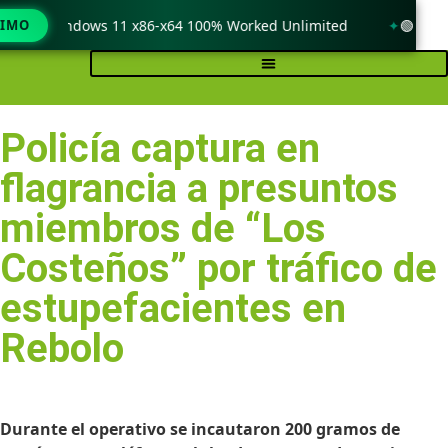
k only Windows 11 x86-x64 100% Worked Unlimited
TIMO
🟢 WinRA
Policía captura en
flagrancia a presuntos
miembros de “Los
Costeños” por tráfico de
estupefacientes en
Rebolo
Durante el operativo se incautaron 200 gramos de