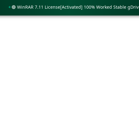
🟢 WinRAR 7.11 License[Activated] 100% Worked Stable gDrive