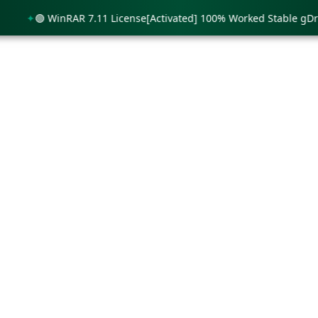
🟢 WinRAR 7.11 License[Activated] 100% Worked Stable gDrive