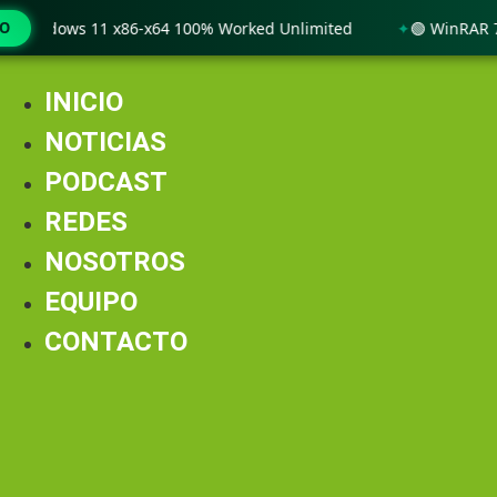
Windows 11 x86-x64 100% Worked Unlimited
MO
🟢 WinRAR 7.11 
Ir
al
INICIO
contenido
NOTICIAS
PODCAST
REDES
NOSOTROS
EQUIPO
CONTACTO