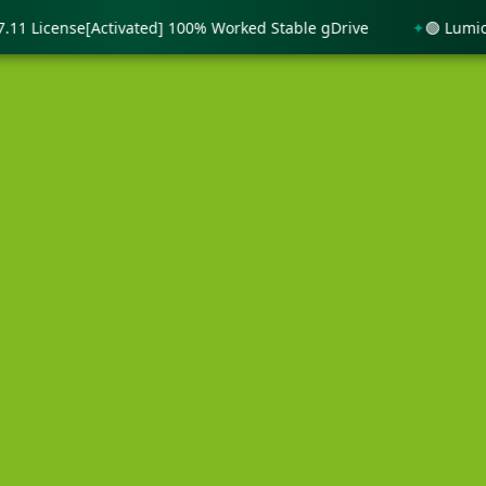
License[Activated] 100% Worked Stable gDrive
🟢 Lumion 11 