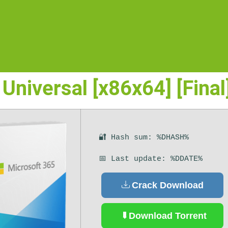
Universal [x86x64] [Final
🔐 Hash sum: %DHASH%
📅 Last update: %DDATE%
Crack Download
Download Torrent