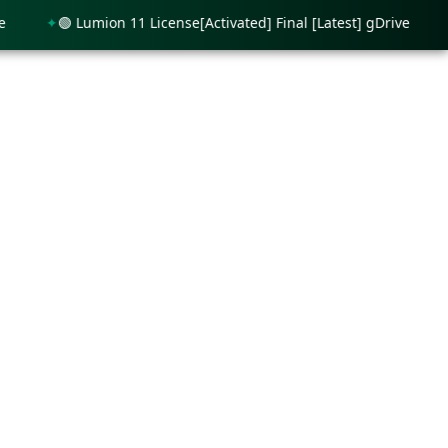
🟢 Lumion 11 License[Activated] Final [Latest] gDrive
🟢 