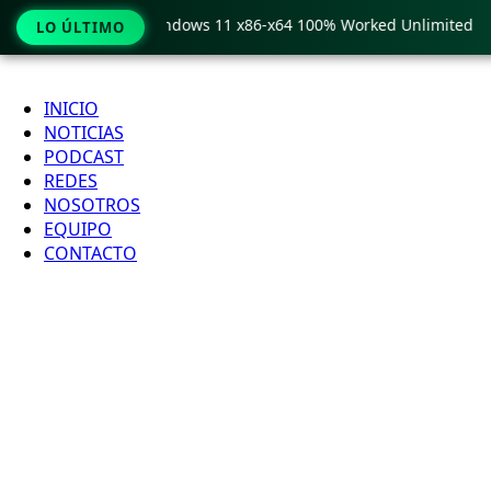
 Pro Crack only Windows 11 x86-x64 100% Worked Unlimited
LO ÚLTIMO
Ir
al
INICIO
contenido
NOTICIAS
PODCAST
REDES
NOSOTROS
EQUIPO
CONTACTO