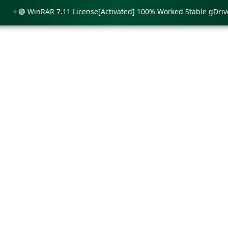
🟢 WinRAR 7.11 License[Activated] 100% Worked Stable gDrive