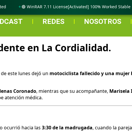
🟢 WinRAR 7.11 License[Activated] 100% Worked Stable gDr
DCAST
REDES
NOSOTROS
dente en La Cordialidad.
 de este lunes dejó un
motociclista fallecido y una mujer 
denas Coronado
, mientras que su acompañante,
Marisela 
be atención médica.
o ocurrió hacia las
3:30 de la madrugada
, cuando la parej