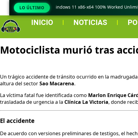
raCopy Pro Crack only Windows 11 x86-x64 100% Worked Unlimited
LO ÚLTIMO
INICIO
NOTICIAS
PO
Motociclista murió tras acci
Un trágico accidente de tránsito ocurrido en la madrugada
altura del sector
Sao Macarena
.
La víctima fatal fue identificada como
Marlon Enrique Cár
trasladada de urgencia a la
Clínica La Victoria
, donde reci
El accidente
De acuerdo con versiones preliminares de testigos, el hech