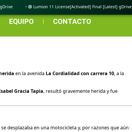
ive
🟢 Lumion 11 License[Activated] Final [Latest] gDrive
EQUIPO
CONTACTO
herida
en la avenida
La Cordialidad con carrera 10
, a la
Isabel Gracia Tapia
, resultó gravemente herida y fue
a se desplazaba en una motocicleta y, por razones que aún