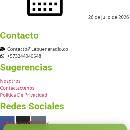
26 de julio de 2026
Contacto
Contacto@Labuenaradio.co
+573244040548
Sugerencias
Nosotros
Contactactenos
Política De Privacidad
Redes Sociales
cebook
Instagram
Tiktok