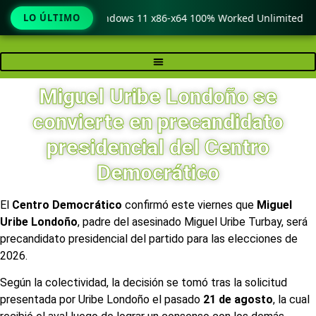
opy Pro Crack only Windows 11 x86-x64 100% Worked Unlimited
LO ÚLTIMO
Ir
al
contenido
Miguel Uribe Londoño se
convierte en precandidato
presidencial del Centro
Democrático
El
Centro Democrático
confirmó este viernes que
Miguel
Uribe Londoño
, padre del asesinado Miguel Uribe Turbay, será
precandidato presidencial del partido para las elecciones de
2026.
Según la colectividad, la decisión se tomó tras la solicitud
presentada por Uribe Londoño el pasado
21 de agosto
, la cual