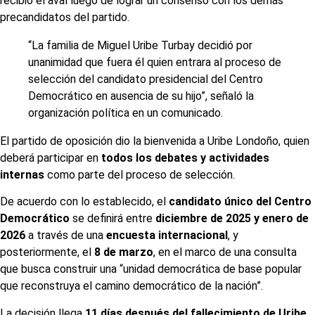
recibió el aval luego de lograr un consenso con los demás
precandidatos del partido.
“La familia de Miguel Uribe Turbay decidió por
unanimidad que fuera él quien entrara al proceso de
selección del candidato presidencial del Centro
Democrático en ausencia de su hijo”, señaló la
organización política en un comunicado.
El partido de oposición dio la bienvenida a Uribe Londoño, quien
deberá participar en
todos los debates y actividades
internas
como parte del proceso de selección.
De acuerdo con lo establecido, el
candidato único del Centro
Democrático
se definirá entre
diciembre de 2025 y enero de
2026
a través de una
encuesta internacional
, y
posteriormente, el
8 de marzo
, en el marco de una consulta
que busca construir una “unidad democrática de base popular
que reconstruya el camino democrático de la nación”.
La decisión llega
11 días después del fallecimiento de Uribe