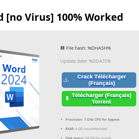
d [no Virus] 100% Worked
💾 File hash: %DHASH%
Update date: %DDATE%
Crack Télécharger
(Français)
Télécharger (Français)
Torrent
Processor:
1 GHz CPU for bypass
RAM:
4 GB recommended
Disk space:
64 GB for install