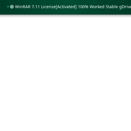
🟢 WinRAR 7.11 License[Activated] 100% Worked Stable gDrive