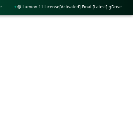
🟢 Lumion 11 License[Activated] Final [Latest] gDrive
🟢 