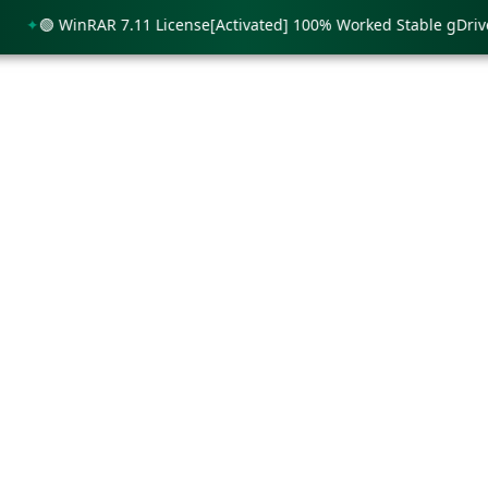
🟢 WinRAR 7.11 License[Activated] 100% Worked Stable gDrive