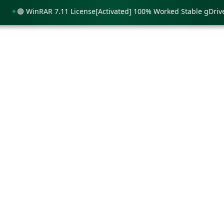
🟢 WinRAR 7.11 License[Activated] 100% Worked Stable gDrive