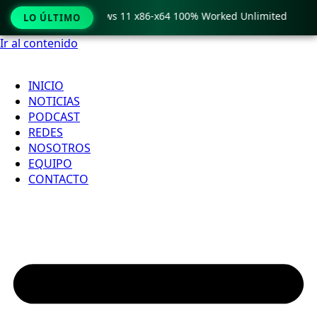
ro Crack only Windows 11 x86-x64 100% Worked Unlimited

LO ÚLTIMO
Ir al contenido
INICIO
NOTICIAS
PODCAST
REDES
NOSOTROS
EQUIPO
CONTACTO