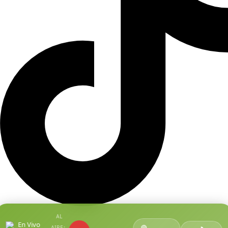
AL
En Vivo
🟢
AIRE: