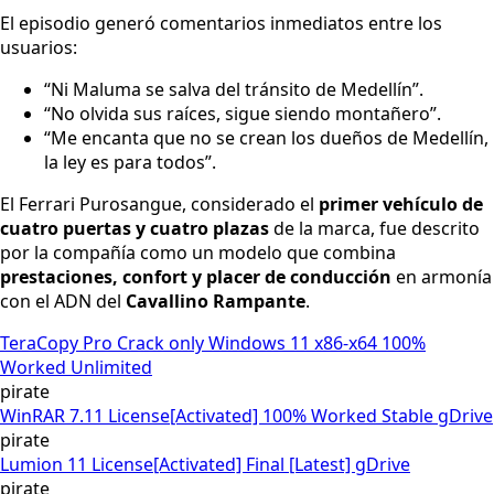
El episodio generó comentarios inmediatos entre los
usuarios:
“Ni Maluma se salva del tránsito de Medellín”.
“No olvida sus raíces, sigue siendo montañero”.
“Me encanta que no se crean los dueños de Medellín,
la ley es para todos”.
El Ferrari Purosangue, considerado el
primer vehículo de
cuatro puertas y cuatro plazas
de la marca, fue descrito
por la compañía como un modelo que combina
prestaciones, confort y placer de conducción
en armonía
con el ADN del
Cavallino Rampante
.
TeraCopy Pro Crack only Windows 11 x86-x64 100%
Worked Unlimited
pirate
WinRAR 7.11 License[Activated] 100% Worked Stable gDrive
pirate
Lumion 11 License[Activated] Final [Latest] gDrive
pirate