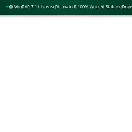
🟢 WinRAR 7.11 License[Activated] 100% Worked Stable gDrive