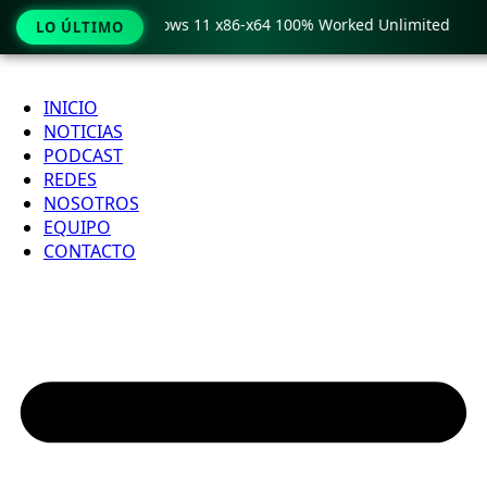
Pro Crack only Windows 11 x86-x64 100% Worked Unlimited
LO ÚLTIMO
Ir
al
INICIO
contenido
NOTICIAS
PODCAST
REDES
NOSOTROS
EQUIPO
CONTACTO