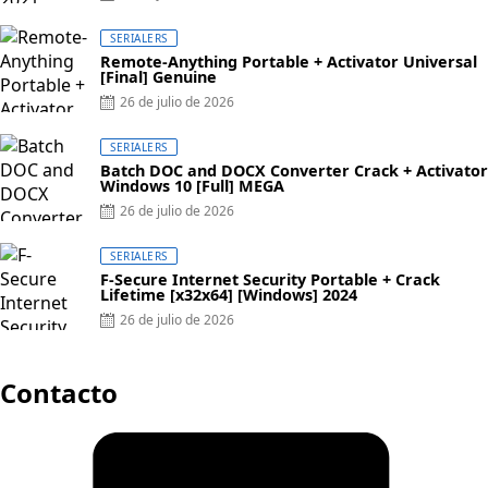
on
SERIALERS
Remote-Anything Portable + Activator Universal
[Final] Genuine
Posted
26 de julio de 2026
on
SERIALERS
Batch DOC and DOCX Converter Crack + Activator
Windows 10 [Full] MEGA
Posted
26 de julio de 2026
on
SERIALERS
F-Secure Internet Security Portable + Crack
Lifetime [x32x64] [Windows] 2024
Posted
26 de julio de 2026
on
Contacto