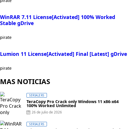
pirate
WinRAR 7.11 License[Activated] 100% Worked
Stable gDrive
pirate
Lumion 11 License[Activated] Final [Latest] gDrive
pirate
MAS NOTICIAS
SERIALERS
TeraCopy Pro Crack only Windows 11 x86-x64
100% Worked Unlimited
Posted
26 de julio de 2026
on
SERIALERS