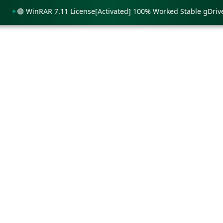
🟢 WinRAR 7.11 License[Activated] 100% Worked Stable gDrive