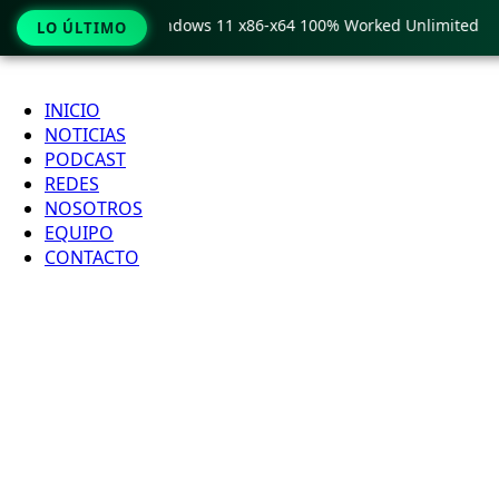
Pro Crack only Windows 11 x86-x64 100% Worked Unlimited
LO ÚLTIMO
Ir
al
INICIO
contenido
NOTICIAS
PODCAST
REDES
NOSOTROS
EQUIPO
CONTACTO