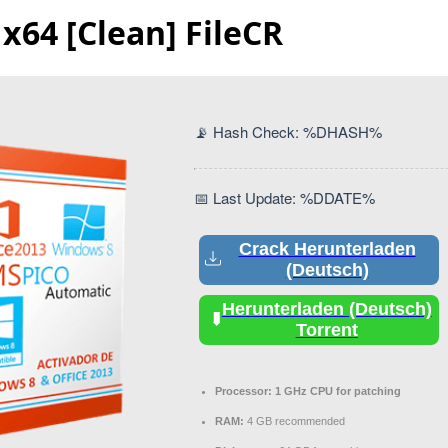
x64 [Clean] FileCR
📡 Hash Check: %DHASH%
📅 Last Update: %DDATE%
Crack Herunterladen
(Deutsch)
Herunterladen (Deutsch)
Torrent
Processor:
1 GHz CPU for patching
RAM:
4 GB recommended