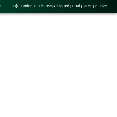
🟢 Lumion 11 License[Activated] Final [Latest] gDrive
🟢 