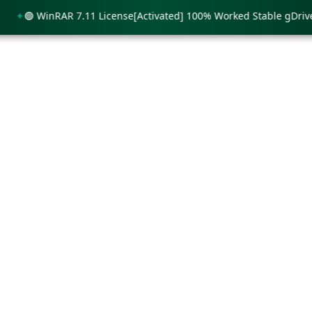
🟢 WinRAR 7.11 License[Activated] 100% Worked Stable gDrive