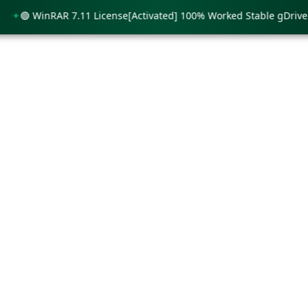
🟢 WinRAR 7.11 License[Activated] 100% Worked Stable gDrive