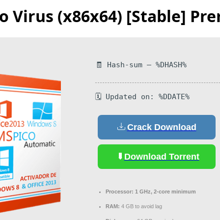
o Virus (x86x64) [Stable] P
🧾 Hash-sum — %DHASH%
🗓 Updated on: %DDATE%
Crack Download
Download Torrent
Processor:
1 GHz, 2-core minimum
RAM:
4 GB to avoid lag