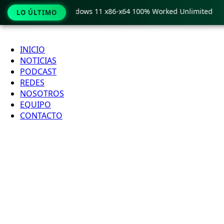
Pro Crack only Windows 11 x86-x64 100% Worked Unlimited
LO ÚLTIMO
Ir
al
INICIO
contenido
NOTICIAS
PODCAST
REDES
NOSOTROS
EQUIPO
CONTACTO