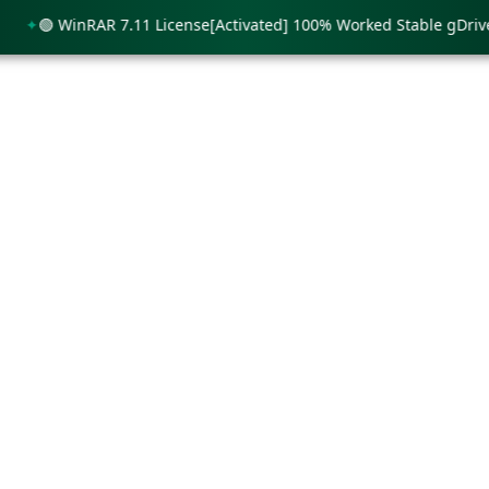
🟢 WinRAR 7.11 License[Activated] 100% Worked Stable gDrive