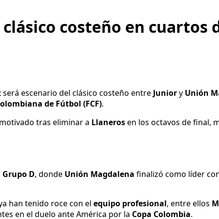
clásico costeño en cuartos d
z
será escenario del clásico costeño entre
Junior
y
Unión M
olombiana de Fútbol (FCF)
.
a motivado tras eliminar a
Llaneros
en los octavos de final, 
l
Grupo D
, donde
Unión Magdalena
finalizó como líder co
 ya han tenido roce con el
equipo profesional
, entre ellos
M
ntes en el duelo ante América por la
Copa Colombia
.