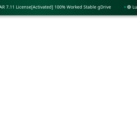
11 License[Activated] 100% Worked Stable gDrive
🟢 Lumion 