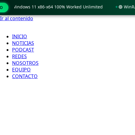
ly Windows 11 x86-x64 100% Worked Unlimited
🟢 WinRAR 7.
MO
Ir al contenido
INICIO
NOTICIAS
PODCAST
REDES
NOSOTROS
EQUIPO
CONTACTO