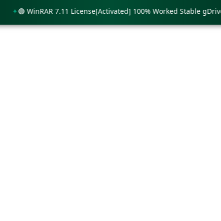
🟢 WinRAR 7.11 License[Activated] 100% Worked Stable gDrive