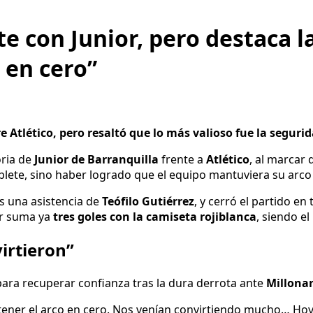
te con Junior, pero destaca l
 en cero”
e Atlético, pero resaltó que lo más valioso fue la seguri
oria de
Junior de Barranquilla
frente a
Atlético
, al marcar 
lete, sino haber logrado que el equipo mantuviera su arco
s una asistencia de
Teófilo Gutiérrez
, y cerró el partido en
or suma ya
tres goles con la camiseta rojiblanca
, siendo e
irtieron”
 para recuperar confianza tras la dura derrota ante
Millonar
ner el arco en cero. Nos venían convirtiendo mucho… Hoy 