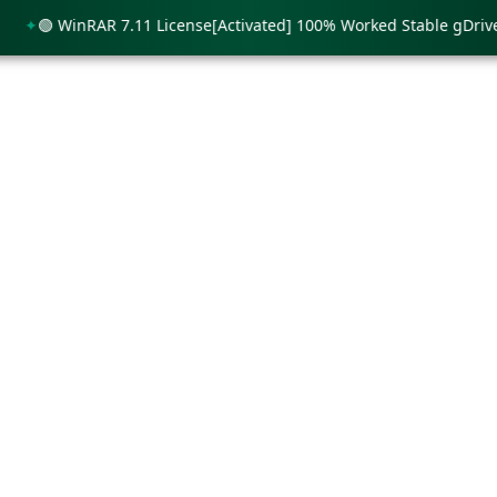
🟢 WinRAR 7.11 License[Activated] 100% Worked Stable gDrive