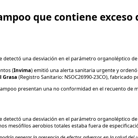
shampoo que contiene exceso
te detectó una desviación en el parámetro organoléptico de
ntos (
Invima
) emitió una alerta sanitaria urgente y ordenó
l Grasa
(Registro Sanitario: NSOC26990-23CO), fabricado por
 shampoo presentan una no conformidad en el recuento de 
te detectó una desviación en el parámetro organoléptico de
s mesófilos aerobios totales estaba fuera de especificaci
podría generar la presencia de efectos adversos en la salud del 