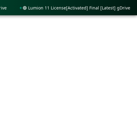
🟢 Lumion 11 License[Activated] Final [Latest] gDrive