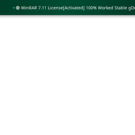
🟢 WinRAR 7.11 License[Activated] 100% Worked Stable gDrive