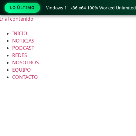
py Pro Crack only Windows 11 x86-x64 100% Worked Unlimited
LO ÚLTIMO
Ir al contenido
INICIO
NOTICIAS
PODCAST
REDES
NOSOTROS
EQUIPO
CONTACTO