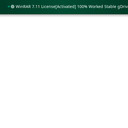
🟢 WinRAR 7.11 License[Activated] 100% Worked Stable gDrive