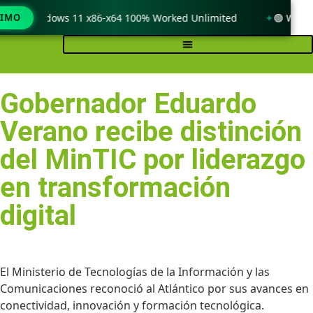
 only Windows 11 x86-x64 100% Worked Unlimited
TIMO
🟢 WinRAR
Gobernador Eduardo
Verano recibe distinción
del MinTIC por liderazgo
en transformación
digital
El Ministerio de Tecnologías de la Información y las
Comunicaciones reconoció al Atlántico por sus avances en
conectividad, innovación y formación tecnológica.