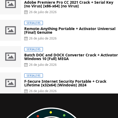
Adobe Premiere Pro CC 2021 Crack + Serial Key
[no Virus] [x86-x64] [no Virus]
Posted
26 de julio de 2026
on
SERIALERS
Remote-Anything Portable + Activator Universal
[Final] Genuine
Posted
26 de julio de 2026
on
SERIALERS
Batch DOC and DOCX Converter Crack + Activator
Windows 10 [Full] MEGA
Posted
26 de julio de 2026
on
SERIALERS
F-Secure Internet Security Portable + Crack
Lifetime [x32x64] [Windows] 2024
Posted
26 de julio de 2026
on