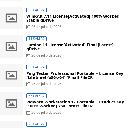
on
SERIALERS
WinRAR 7.11 License[Activated] 100% Worked
Stable gDrive
Posted
26 de julio de 2026
on
SERIALERS
Lumion 11 License[Activated] Final [Latest]
gDrive
Posted
26 de julio de 2026
on
SERIALERS
Ping Tester Professional Portable + License Key
[Lifetime] (x86-x64) [Final] FileCR
Posted
26 de julio de 2026
on
SERIALERS
VMware Workstation 17 Portable + Product Key
[100% Worked] x64 Latest FileCR
Posted
26 de julio de 2026
on
SERIALERS