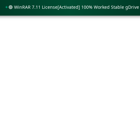
 WinRAR 7.11 License[Activated] 100% Worked Stable gDrive