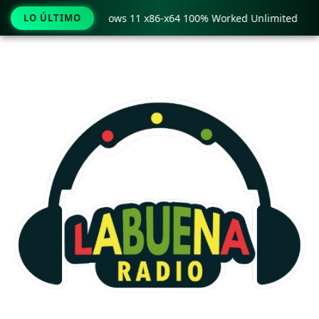
 Pro Crack only Windows 11 x86-x64 100% Worked Unlimited
LO ÚLTIMO
Ir
al
contenido