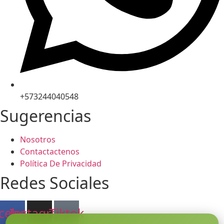
+573244040548
Sugerencias
Nosotros
Contactactenos
Política De Privacidad
Redes Sociales
cebook
Instagram
Tiktok