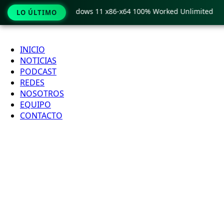
Pro Crack only Windows 11 x86-x64 100% Worked Unlimited
LO ÚLTIMO
Ir
al
INICIO
contenido
NOTICIAS
PODCAST
REDES
NOSOTROS
EQUIPO
CONTACTO