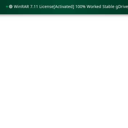
🟢 WinRAR 7.11 License[Activated] 100% Worked Stable gDrive