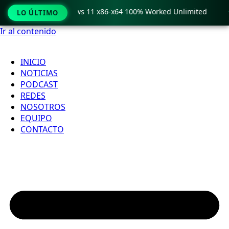
ro Crack only Windows 11 x86-x64 100% Worked Unlimited

LO ÚLTIMO
Ir al contenido
INICIO
NOTICIAS
PODCAST
REDES
NOSOTROS
EQUIPO
CONTACTO