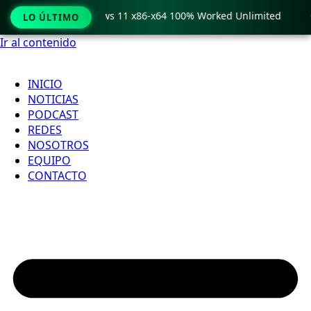
o Crack only Windows 11 x86-x64 100% Worked Unlimited

LO ÚLTIMO
Ir al contenido
INICIO
NOTICIAS
PODCAST
REDES
NOSOTROS
EQUIPO
CONTACTO