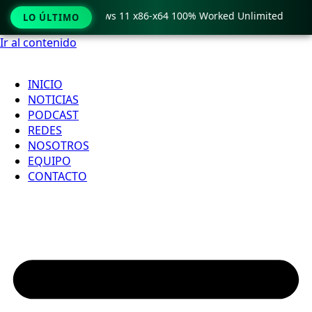
ro Crack only Windows 11 x86-x64 100% Worked Unlimited

LO ÚLTIMO
Ir al contenido
INICIO
NOTICIAS
PODCAST
REDES
NOSOTROS
EQUIPO
CONTACTO