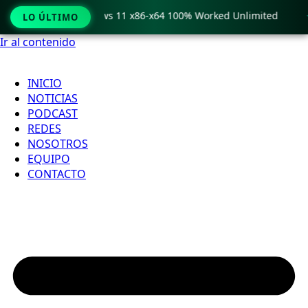
ro Crack only Windows 11 x86-x64 100% Worked Unlimited

LO ÚLTIMO
Ir al contenido
INICIO
NOTICIAS
PODCAST
REDES
NOSOTROS
EQUIPO
CONTACTO