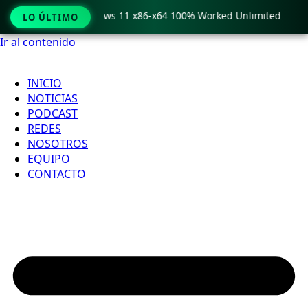
ro Crack only Windows 11 x86-x64 100% Worked Unlimited

LO ÚLTIMO
Ir al contenido
INICIO
NOTICIAS
PODCAST
REDES
NOSOTROS
EQUIPO
CONTACTO