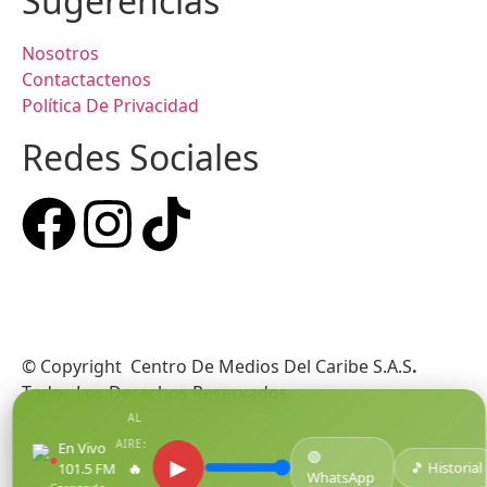
Sugerencias
Nosotros
Contactactenos
Política De Privacidad
Redes Sociales
© Copyright Centro De Medios Del Caribe S.A.S
.
Todos Los Derechos Reservados.
AL
AIRE:
En Vivo
🟢
●
▶
🎵 Historial
101.5 FM
🔥
WhatsApp