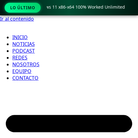
ro Crack only Windows 11 x86-x64 100% Worked Unlimited

LO ÚLTIMO
Ir al contenido
INICIO
NOTICIAS
PODCAST
REDES
NOSOTROS
EQUIPO
CONTACTO