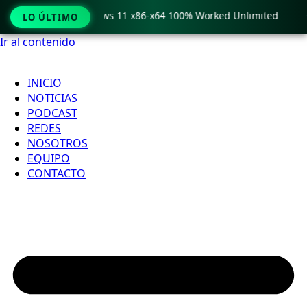
ro Crack only Windows 11 x86-x64 100% Worked Unlimited

LO ÚLTIMO
Ir al contenido
INICIO
NOTICIAS
PODCAST
REDES
NOSOTROS
EQUIPO
CONTACTO