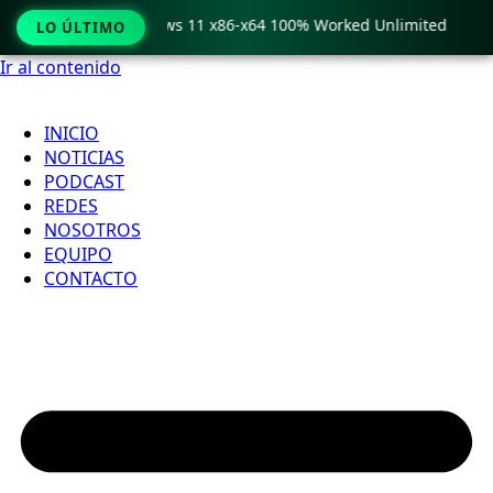
ro Crack only Windows 11 x86-x64 100% Worked Unlimited

LO ÚLTIMO
Ir al contenido
INICIO
NOTICIAS
PODCAST
REDES
NOSOTROS
EQUIPO
CONTACTO