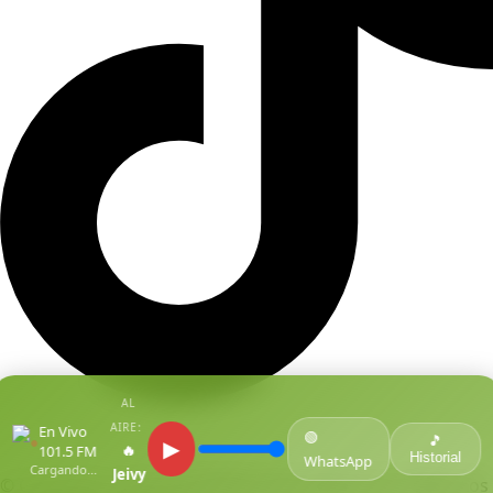
AL
AIRE:
En Vivo
🟢
●
🎵
▶
🔥
101.5 FM
Historial
WhatsApp
Cargando...
Jeivy
© Copyright Centro De Medios Del Caribe S.A.S
.
Todos Los