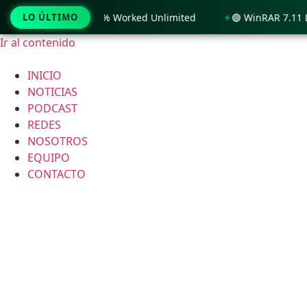
ws 11 x86-x64 100% Worked Unlimited
LO ÚLTIMO
🟢 WinRAR 7.11 Licen
Ir al contenido
INICIO
NOTICIAS
PODCAST
REDES
NOSOTROS
EQUIPO
CONTACTO