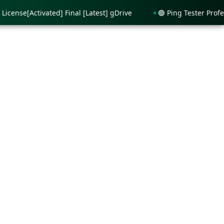
se[Activated] Final [Latest] gDrive
🟢 Ping Tester Profession