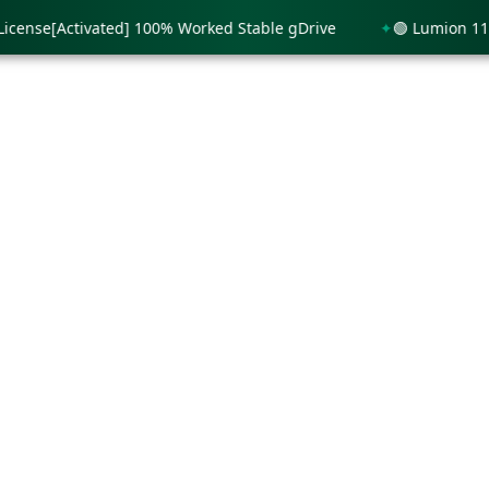
se[Activated] 100% Worked Stable gDrive
🟢 Lumion 11 Licen