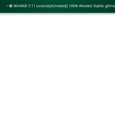
🟢 WinRAR 7.11 License[Activated] 100% Worked Stable gDrive