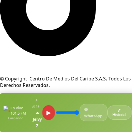
© Copyright Centro De Medios Del Caribe S.A.S
.
Todos Los
Derechos Reservados.
AL
AIRE:
En Vivo
🟢
●
🎵
▶
🔥
101.5 FM
Historial
WhatsApp
Cargando...
Jeivy
Z