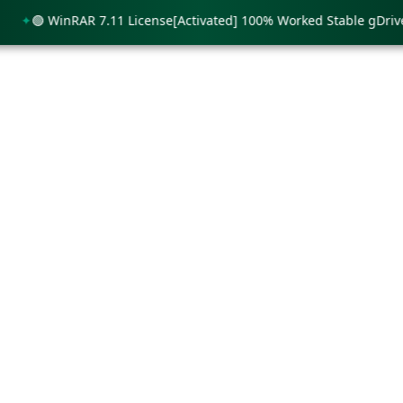
🟢 WinRAR 7.11 License[Activated] 100% Worked Stable gDrive