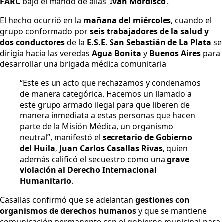
FARC
bajo el mando de alias
‘Iván Mordisco’
.
El hecho ocurrió en la
mañana del miércoles
, cuando el
grupo conformado por
seis trabajadores de la salud y
dos conductores
de la
E.S.E. San Sebastián de La Plata
se
dirigía hacia las veredas
Agua Bonita
y
Buenos Aires
para
desarrollar una brigada médica comunitaria.
“Este es un acto que rechazamos y condenamos
de manera categórica. Hacemos un llamado a
este grupo armado ilegal para que liberen de
manera inmediata a estas personas que hacen
parte de la Misión Médica, un organismo
neutral”, manifestó el
secretario de Gobierno
del Huila, Juan Carlos Casallas Rivas
, quien
además calificó el secuestro como una
grave
violación al Derecho Internacional
Humanitario
.
Casallas confirmó que se adelantan
gestiones con
organismos de derechos humanos
y que se mantiene
comunicación permanente con el gobierno municipal para