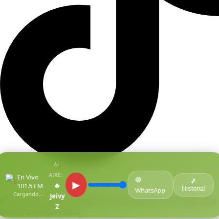
AL
AIRE:
En Vivo
🟢
●
🎵
▶
🔥
101.5 FM
Historial
WhatsApp
Cargando...
Jeivy
© Copyright Centro De Medios Del Caribe S.A.S
.
Todos Los
Z
Derechos Reservados.