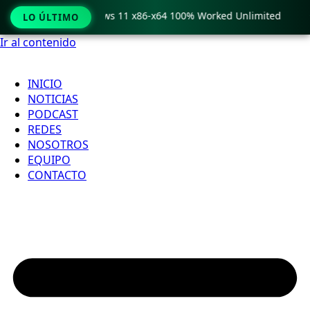
ro Crack only Windows 11 x86-x64 100% Worked Unlimited

LO ÚLTIMO
Ir al contenido
INICIO
NOTICIAS
PODCAST
REDES
NOSOTROS
EQUIPO
CONTACTO