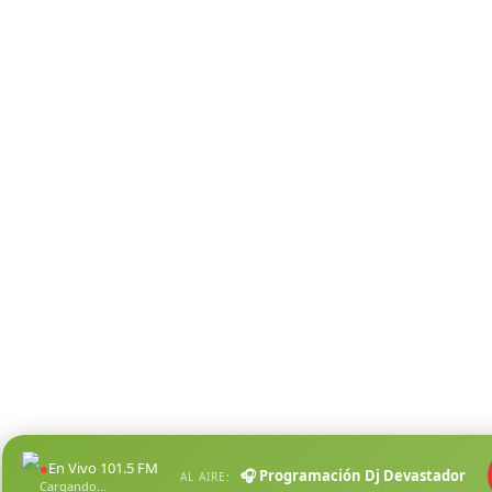
●
En Vivo 101.5 FM
🎧 Programación Dj Devastador
AL AIRE:
Cargando...