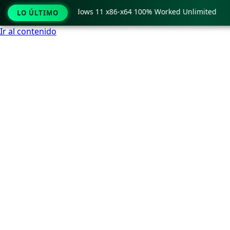
 Pro Crack only Windows 11 x86-x64 100% Worked Unlimited
LO ÚLTIMO
Ir al contenido