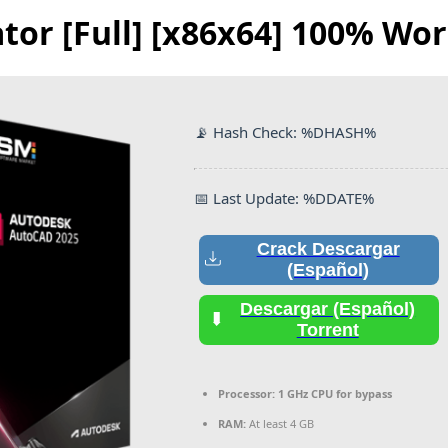
tor [Full] [x86x64] 100% Wo
📡 Hash Check: %DHASH%
📅 Last Update: %DDATE%
Crack Descargar
(Español)
Descargar (Español)
Torrent
Processor:
1 GHz CPU for bypass
RAM:
At least 4 GB