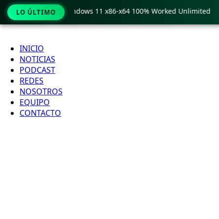
Pro Crack only Windows 11 x86-x64 100% Worked Unlimited
LO ÚLTIMO
Ir
al
INICIO
contenido
NOTICIAS
PODCAST
REDES
NOSOTROS
EQUIPO
CONTACTO