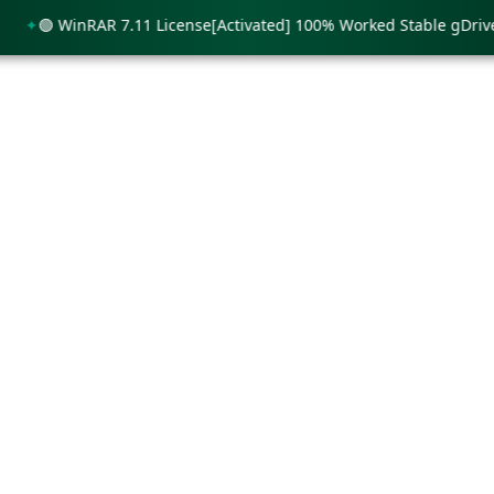
🟢 WinRAR 7.11 License[Activated] 100% Worked Stable gDrive