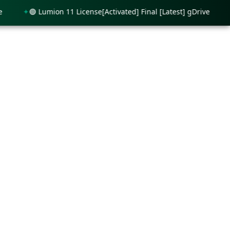
🟢 Lumion 11 License[Activated] Final [Latest] gDrive
🟢 