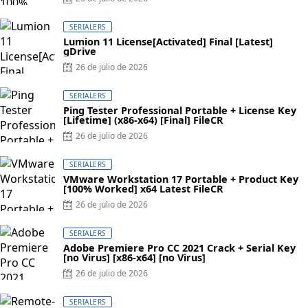
on
SERIALERS
Lumion 11 License[Activated] Final [Latest]
gDrive
Posted
26 de julio de 2026
on
SERIALERS
Ping Tester Professional Portable + License Key
[Lifetime] (x86-x64) [Final] FileCR
Posted
26 de julio de 2026
on
SERIALERS
VMware Workstation 17 Portable + Product Key
[100% Worked] x64 Latest FileCR
Posted
26 de julio de 2026
on
SERIALERS
Adobe Premiere Pro CC 2021 Crack + Serial Key
[no Virus] [x86-x64] [no Virus]
Posted
26 de julio de 2026
on
SERIALERS