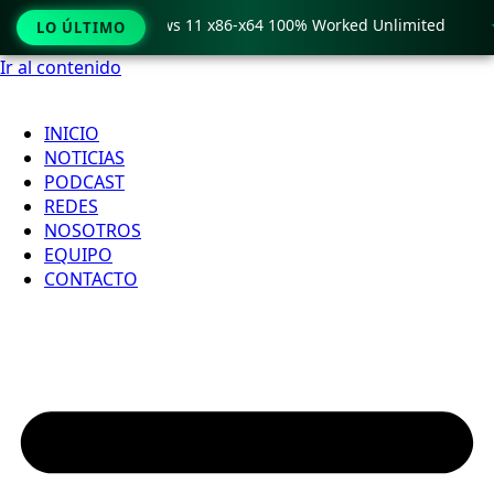
ro Crack only Windows 11 x86-x64 100% Worked Unlimited

LO ÚLTIMO
Ir al contenido
INICIO
NOTICIAS
PODCAST
REDES
NOSOTROS
EQUIPO
CONTACTO