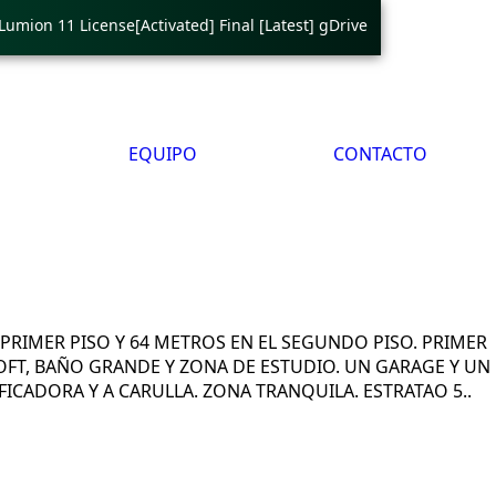
on 11 License[Activated] Final [Latest] gDrive
🟢 Ping Tester
EQUIPO
CONTACTO
PRIMER PISO Y 64 METROS EN EL SEGUNDO PISO. PRIMER
OFT, BAÑO GRANDE Y ZONA DE ESTUDIO. UN GARAGE Y UN
ICADORA Y A CARULLA. ZONA TRANQUILA. ESTRATAO 5..