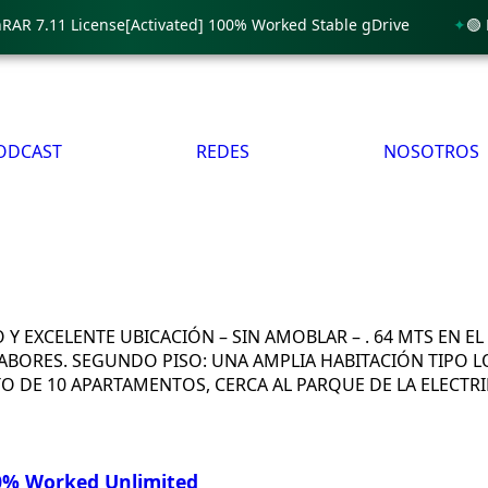
 7.11 License[Activated] 100% Worked Stable gDrive
🟢 Lumi
ODCAST
REDES
NOSOTROS
XCELENTE UBICACIÓN – SIN AMOBLAR – . 64 MTS EN EL 
LABORES. SEGUNDO PISO: UNA AMPLIA HABITACIÓN TIPO L
 DE 10 APARTAMENTOS, CERCA AL PARQUE DE LA ELECTRIF
00% Worked Unlimited