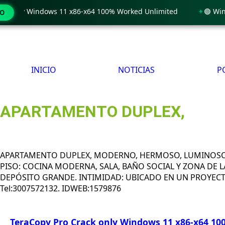
 only Windows 11 x86-x64 100% Worked Unlimited
🟢 WinRAR
MO
INICIO
NOTICIAS
P
APARTAMENTO DUPLEX,
APARTAMENTO DUPLEX, MODERNO, HERMOSO, LUMINOSO Y E
PISO: COCINA MODERNA, SALA, BAÑO SOCIAL Y ZONA DE 
DEPÓSITO GRANDE. INTIMIDAD: UBICADO EN UN PROYECTO
Tel:3007572132. IDWEB:1579876
TeraCopy Pro Crack only Windows 11 x86-x64 1